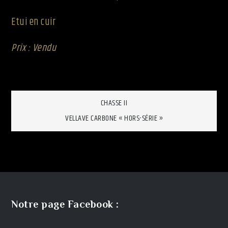
Etui en cuir
Prix : Vendu
Navigation
CHASSE II
VELLAVE CARBONE « HORS-SÉRIE »
de
l’article
Notre page Facebook :