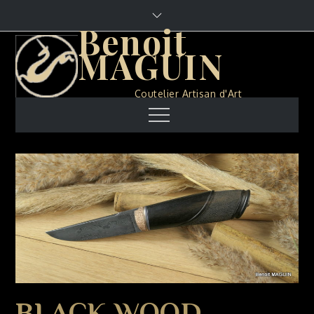
Skip
to
Benoit
content
MAGUIN
Coutelier Artisan d'Art
Menu
BLACK WOOD