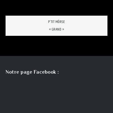
Navigation
P’TIT MÔRSE
« GRAND »
de
l’article
Notre page Facebook :