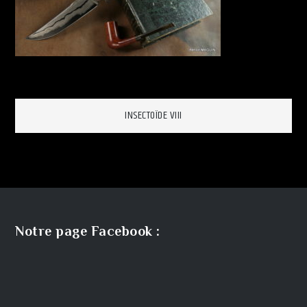
Navigation
INSECTOÏDE VIII
de
l’article
Notre page Facebook :