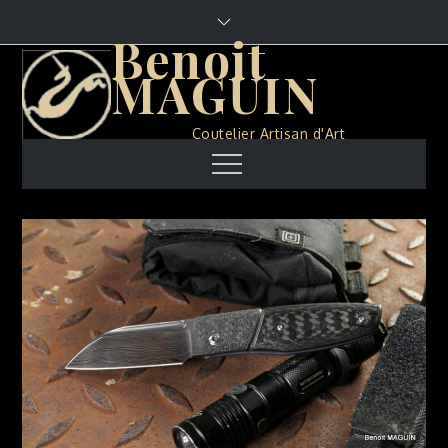
Skip
to
Benoit
content
MAGUIN
Coutelier Artisan d'Art
Menu