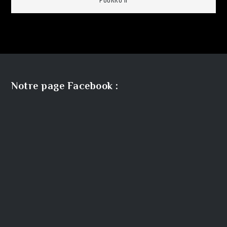
PUUKKO II
de
l’article
Notre page Facebook :