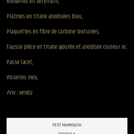
Rondelles en béryllium,
Platines en titane anodisées bleu,
Plaquettes en fibre de carbone texturées,
Fausse pièce en titane ajourée et anodisée couleur or,
Passe lacet,
Visseries inox,
Prix :
vendu
Navigation
PETIT MAMMOUTH