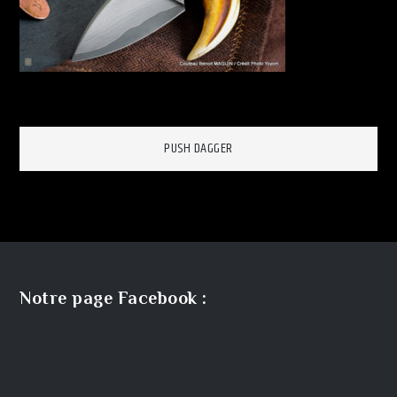
Navigation
PUSH DAGGER
de
l’article
Notre page Facebook :