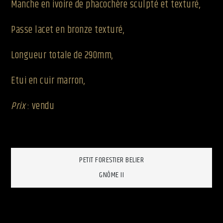
Manche en ivoire de phacochère sculpté et texturé,
Passe lacet en bronze texturé,
Longueur totale de 290mm,
Etui en cuir marron,
Prix
: vendu
Navigation
PETIT FORESTIER BELIER
GNÔME II
de
l’article