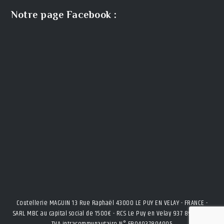
Notre page Facebook :
Coutellerie MAGUIN 13 Rue Raphaël 43000 LE PUY EN VELAY - FRANCE -
SARL MBC au capital social de 1500€ - RCS Le Puy en Velay 937 894 905 -
TVA intracommunautaire N° FR04937894905