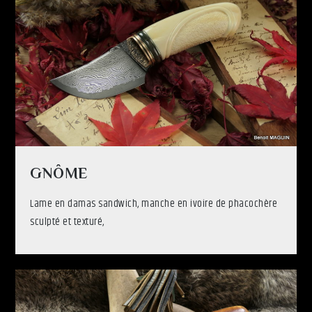
GNÔME
Lame en damas sandwich, manche en ivoire de phacochère
sculpté et texturé,