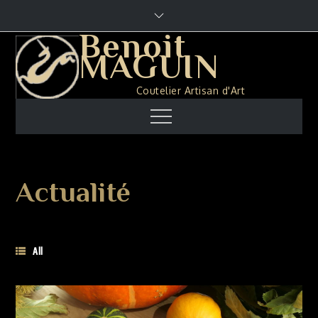
Skip
to
Benoit
content
MAGUIN
Coutelier Artisan d'Art
Menu
Actualité
All