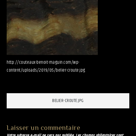
http://couteaux-benoit-maguin.com/wp-
content/uploads/2019/05/belier-croute.jpg
Navigation
BELIER-CROUTE.JPG
de
Laisser un commentaire
Votre adresse e-mail ne sera pas publiée.
Les champs obligatoires sont