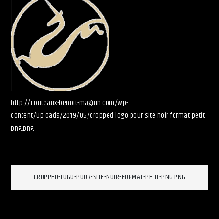
http://couteaux-benoit-maguin.com/wp-
content/uploads/2019/05/cropped-logo-pour-site-noir-format-petit-
png.png
Navigation
CROPPED-LOGO-POUR-SITE-NOIR-FORMAT-PETIT-PNG.PNG
de