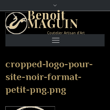
Skip
to
Benoit
content
MAGUIN
Coutelier Artisan d'Art
Menu
cropped-logo-pour-
site-noir-format-
petit-png.png