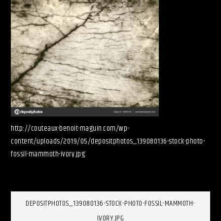
http://couteaux-benoit-maguin.com/wp-
content/uploads/2019/05/depositphotos_139080136-stock-photo-
fossil-mammoth-ivory.jpg
Navigation
DEPOSITPHOTOS_139080136-STOCK-PHOTO-FOSSIL-MAMMOTH-
IVORY.JPG