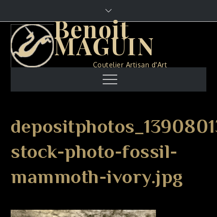
Skip
to
Benoit
content
MAGUIN
Coutelier Artisan d'Art
Menu
depositphotos_1390801
stock-photo-fossil-
mammoth-ivory.jpg