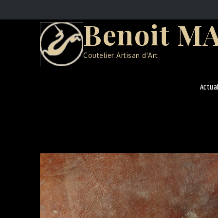
Skip
to
Benoit M
content
Coutelier Artisan d'Art
Actua