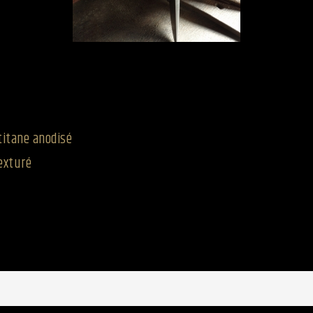
titane anodisé
texturé