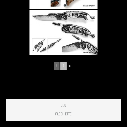
1
2
►
Navigation
ULU
FLECHETTE
de