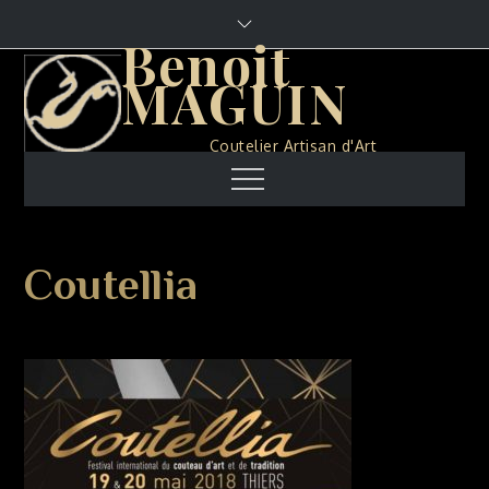
Skip
to
Benoit
content
MAGUIN
Coutelier Artisan d'Art
Menu
Coutellia