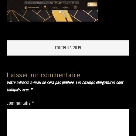
Navigation
COUTELLIA 2019
de
Laisser un commentaire
l’article
Votre adresse e-mail ne sera pas publiée.
Les champs obligatoires sont
indiqués avec
*
Commentaire
*