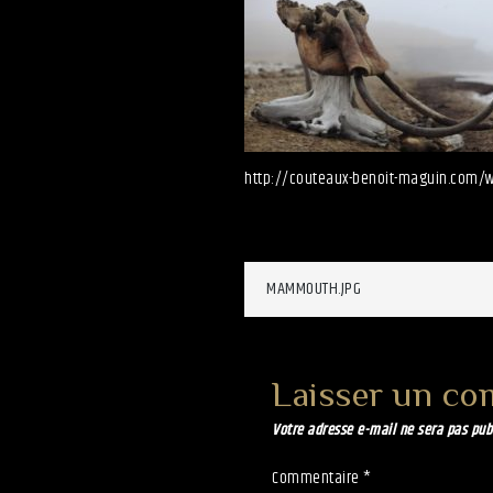
http://couteaux-benoit-maguin.com
Navigation
MAMMOUTH.JPG
de
Laisser un co
l’article
Votre adresse e-mail ne sera pas pub
Commentaire
*