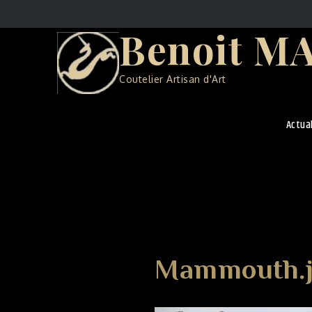
Skip
to
Benoit M
content
Coutelier Artisan d'Art
Actua
Mammouth.